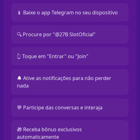
📱 Baixe o app Telegram no seu dispositivo
🔍 Procure por "@27B SlotOficial"
👆 Toque em "Entrar" ou "Join"
🔔 Ative as notificações para não perder
nada
💬 Participe das conversas e interaja
🎁 Receba bônus exclusivos
automaticamente