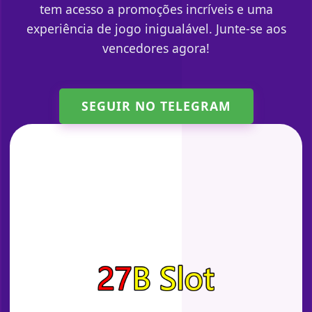
tem acesso a promoções incríveis e uma
experiência de jogo inigualável. Junte-se aos
vencedores agora!
SEGUIR NO TELEGRAM