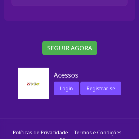
SEGUIR AGORA
Acessos
Login
Registrar-se
Políticas de Privacidade
Termos e Condições