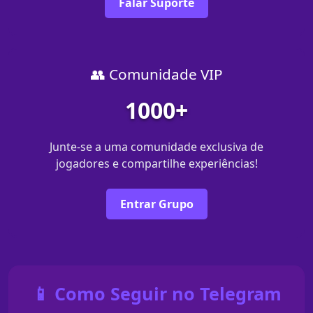
Falar Suporte
👥 Comunidade VIP
1000+
Junte-se a uma comunidade exclusiva de
jogadores e compartilhe experiências!
Entrar Grupo
📱 Como Seguir no Telegram