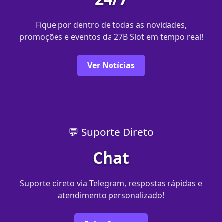
Fique por dentro de todas as novidades,
promoções e eventos da 27B Slot em tempo real!
Ver Notícias
💬 Suporte Direto
Chat
Suporte direto via Telegram, respostas rápidas e
atendimento personalizado!