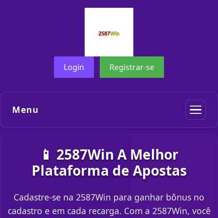
Login
Registrar-se
Menu
📱 2587Win A Melhor
Plataforma de Apostas
Cadastre-se na 2587Win para ganhar bônus no
cadastro e em cada recarga. Com a 2587Win, você