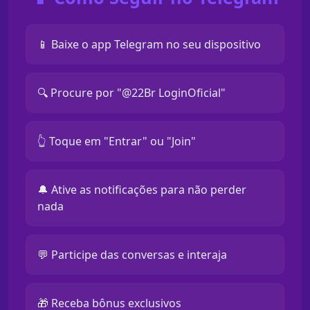
📱 Baixe o app Telegram no seu dispositivo
🔍 Procure por "@22Br LoginOficial"
👆 Toque em "Entrar" ou "Join"
🔔 Ative as notificações para não perder
nada
💬 Participe das conversas e interaja
🎁 Receba bônus exclusivos