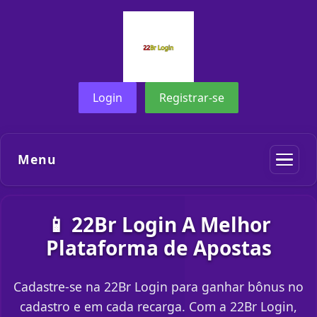
Login
Registrar-se
Menu
📱 22Br Login A Melhor
Plataforma de Apostas
Cadastre-se na 22Br Login para ganhar bônus no
cadastro e em cada recarga. Com a 22Br Login,