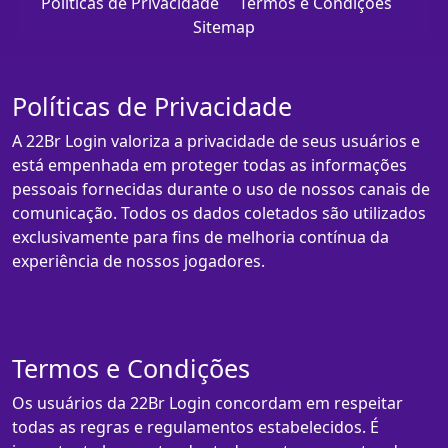
Políticas de Privacidade
Termos e Condições
Sitemap
Políticas de Privacidade
A 22Br Login valoriza a privacidade de seus usuários e
está empenhada em proteger todas as informações
pessoais fornecidas durante o uso de nossos canais de
comunicação. Todos os dados coletados são utilizados
exclusivamente para fins de melhoria contínua da
experiência de nossos jogadores.
Termos e Condições
Os usuários da 22Br Login concordam em respeitar
todas as regras e regulamentos estabelecidos. É