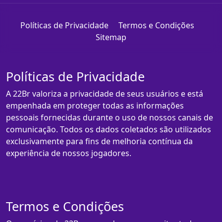
Políticas de Privacidade
Termos e Condições
Sitemap
Políticas de Privacidade
A 22Br valoriza a privacidade de seus usuários e está
empenhada em proteger todas as informações
pessoais fornecidas durante o uso de nossos canais de
comunicação. Todos os dados coletados são utilizados
exclusivamente para fins de melhoria contínua da
experiência de nossos jogadores.
Termos e Condições