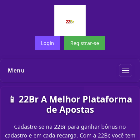
Login
Registrar-se
Menu
📱 22Br A Melhor Plataforma
de Apostas
Cadastre-se na 22Br para ganhar bônus no
cadastro e em cada recarga. Com a 22Br, você tem