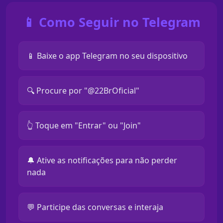
📱 Como Seguir no Telegram
📱 Baixe o app Telegram no seu dispositivo
🔍 Procure por "@22BrOficial"
👆 Toque em "Entrar" ou "Join"
🔔 Ative as notificações para não perder
nada
💬 Participe das conversas e interaja