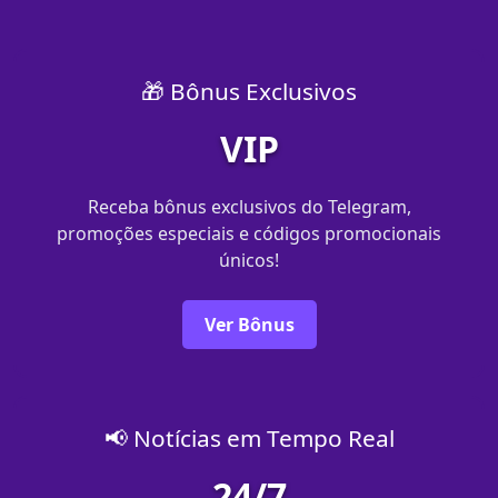
🎁 Bônus Exclusivos
VIP
Receba bônus exclusivos do Telegram,
promoções especiais e códigos promocionais
únicos!
Ver Bônus
📢 Notícias em Tempo Real
24/7