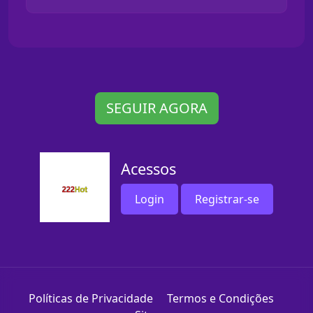
SEGUIR AGORA
Acessos
Login
Registrar-se
Políticas de Privacidade
Termos e Condições