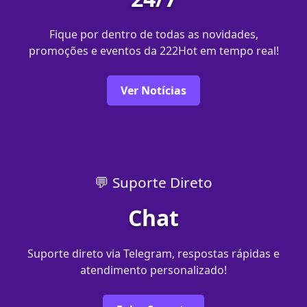
Fique por dentro de todas as novidades,
promoções e eventos da 222Hot em tempo real!
Ver Notícias
💬 Suporte Direto
Chat
Suporte direto via Telegram, respostas rápidas e
atendimento personalizado!