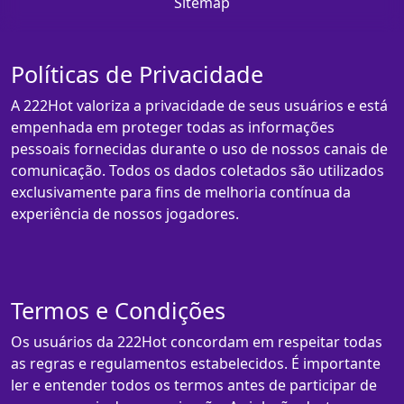
Sitemap
Políticas de Privacidade
A 222Hot valoriza a privacidade de seus usuários e está
empenhada em proteger todas as informações
pessoais fornecidas durante o uso de nossos canais de
comunicação. Todos os dados coletados são utilizados
exclusivamente para fins de melhoria contínua da
experiência de nossos jogadores.
Termos e Condições
Os usuários da 222Hot concordam em respeitar todas
as regras e regulamentos estabelecidos. É importante
ler e entender todos os termos antes de participar de