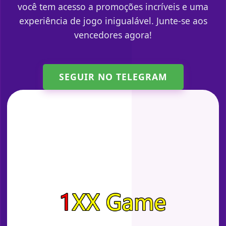
você tem acesso a promoções incríveis e uma
experiência de jogo inigualável. Junte-se aos
vencedores agora!
SEGUIR NO TELEGRAM