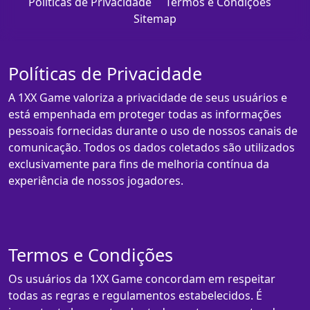
Políticas de Privacidade
Termos e Condições
Sitemap
Políticas de Privacidade
A 1XX Game valoriza a privacidade de seus usuários e
está empenhada em proteger todas as informações
pessoais fornecidas durante o uso de nossos canais de
comunicação. Todos os dados coletados são utilizados
exclusivamente para fins de melhoria contínua da
experiência de nossos jogadores.
Termos e Condições
Os usuários da 1XX Game concordam em respeitar
todas as regras e regulamentos estabelecidos. É