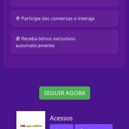
💬 Participe das conversas e interaja
🎁 Receba bônus exclusivos
automaticamente
SEGUIR AGORA
Acessos