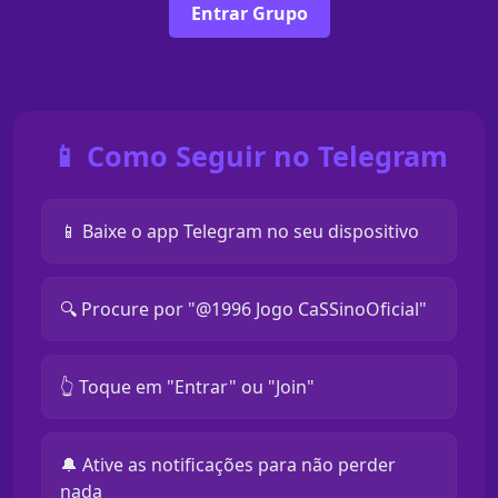
Entrar Grupo
📱 Como Seguir no Telegram
📱 Baixe o app Telegram no seu dispositivo
🔍 Procure por "@1996 Jogo CaSSinoOficial"
👆 Toque em "Entrar" ou "Join"
🔔 Ative as notificações para não perder
nada