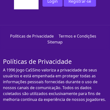
Login
Registrar-se
Políticas de Privacidade
Termos e Condições
Sitemap
Políticas de Privacidade
A 1996 Jogo CaSSino valoriza a privacidade de seus
usuários e está empenhada em proteger todas as
informações pessoais fornecidas durante o uso de
nossos canais de comunicação. Todos os dados
coletados são utilizados exclusivamente para fins de
melhoria contínua da experiência de nossos jogadores.