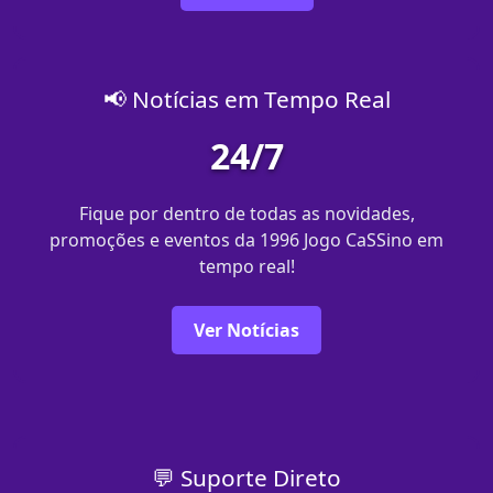
📢 Notícias em Tempo Real
24/7
Fique por dentro de todas as novidades,
promoções e eventos da 1996 Jogo CaSSino em
tempo real!
Ver Notícias
💬 Suporte Direto