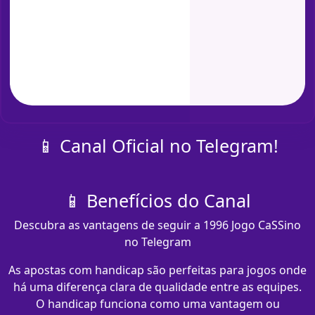
📱 Canal Oficial no Telegram!
📱 Benefícios do Canal
Descubra as vantagens de seguir a 1996 Jogo CaSSino
no Telegram
As apostas com handicap são perfeitas para jogos onde
há uma diferença clara de qualidade entre as equipes.
O handicap funciona como uma vantagem ou