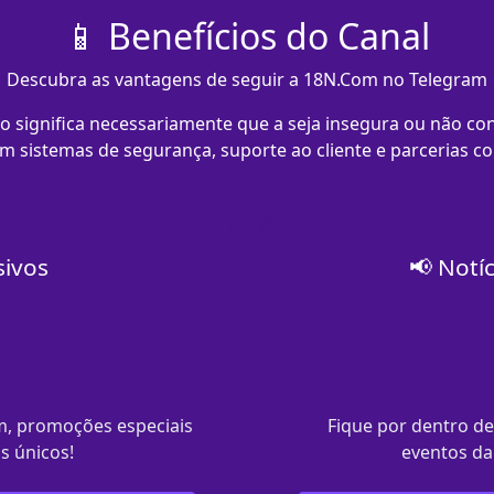
📱 Benefícios do Canal
Descubra as vantagens de seguir a 18N.Com no Telegram
ão significa necessariamente que a seja insegura ou não c
om sistemas de segurança, suporte ao cliente e parcerias
sivos
📢 Notí
m, promoções especiais
Fique por dentro d
s únicos!
eventos da