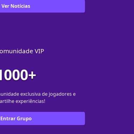
Ver Notícias
Comunidade VIP
1000+
unidade exclusiva de jogadores e
rtilhe experiências!
Entrar Grupo