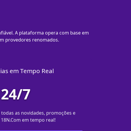
onfiável. A plataforma opera com base em
 com provedores renomados.
cias em Tempo Real
24/7
e todas as novidades, promoções e
 18N.Com em tempo real!