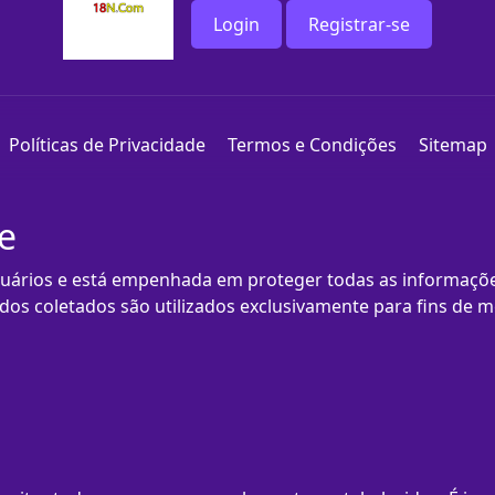
Login
Registrar-se
Políticas de Privacidade
Termos e Condições
Sitemap
de
usuários e está empenhada em proteger todas as informaçõe
os coletados são utilizados exclusivamente para fins de m