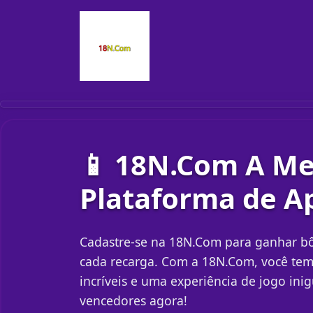
📱 18N.Com A Me
Plataforma de A
Cadastre-se na 18N.Com para ganhar b
cada recarga. Com a 18N.Com, você te
incríveis e uma experiência de jogo inig
vencedores agora!