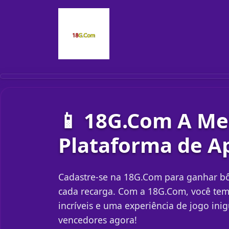
📱 18G.Com A Me
Plataforma de A
Cadastre-se na 18G.Com para ganhar b
cada recarga. Com a 18G.Com, você te
incríveis e uma experiência de jogo inig
vencedores agora!