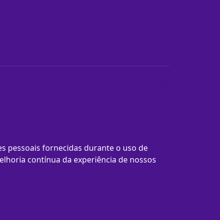
s pessoais fornecidas durante o uso de
elhoria contínua da experiência de nossos