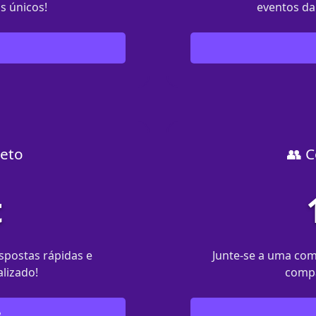
s únicos!
eventos da
reto
👥 
t
espostas rápidas e
Junte-se a uma com
lizado!
compa
e