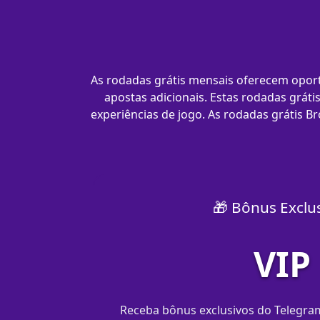
As rodadas grátis mensais oferecem opor
apostas adicionais. Estas rodadas gráti
experiências de jogo. As rodadas grátis 
🎁 Bônus Exclu
VIP
Receba bônus exclusivos do Telegra