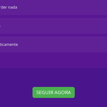
erder nada
a
aticamente
SEGUIR AGORA