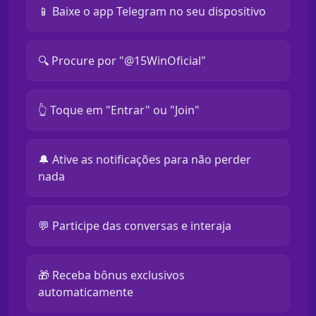
📱 Baixe o app Telegram no seu dispositivo
🔍 Procure por "@15WinOficial"
👆 Toque em "Entrar" ou "Join"
🔔 Ative as notificações para não perder
nada
💬 Participe das conversas e interaja
🎁 Receba bônus exclusivos
automaticamente