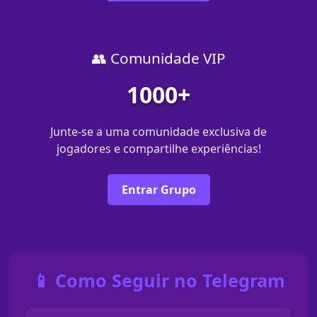
👥 Comunidade VIP
1000+
Junte-se a uma comunidade exclusiva de
jogadores e compartilhe experiências!
Entrar Grupo
📱 Como Seguir no Telegram