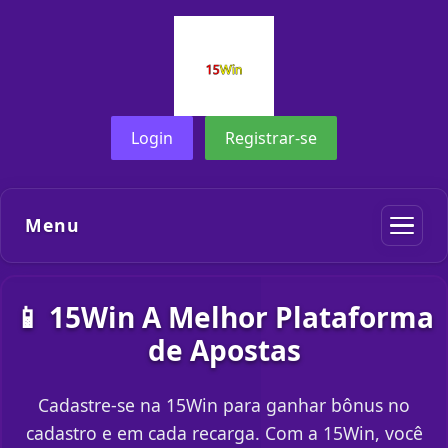
Login
Registrar-se
Menu
📱 15Win A Melhor Plataforma
de Apostas
Cadastre-se na 15Win para ganhar bônus no
cadastro e em cada recarga. Com a 15Win, você