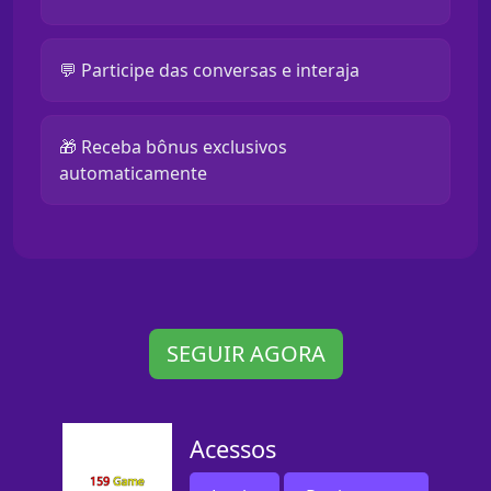
💬 Participe das conversas e interaja
🎁 Receba bônus exclusivos
automaticamente
SEGUIR AGORA
Acessos