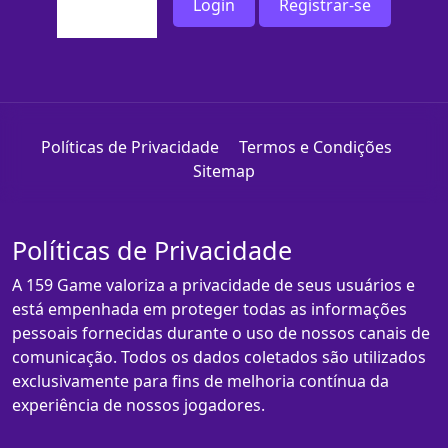
Login
Registrar-se
Políticas de Privacidade
Termos e Condições
Sitemap
Políticas de Privacidade
A 159 Game valoriza a privacidade de seus usuários e
está empenhada em proteger todas as informações
pessoais fornecidas durante o uso de nossos canais de
comunicação. Todos os dados coletados são utilizados
exclusivamente para fins de melhoria contínua da
experiência de nossos jogadores.