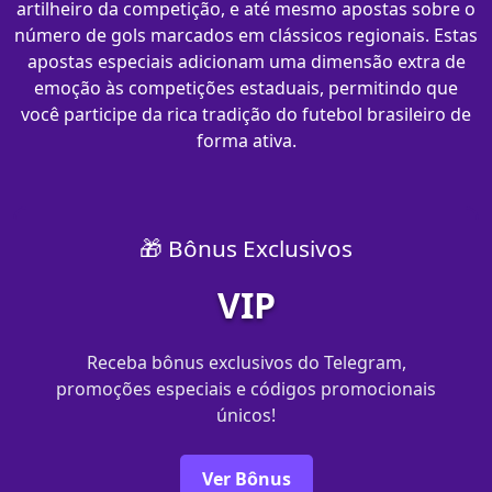
artilheiro da competição, e até mesmo apostas sobre o
número de gols marcados em clássicos regionais. Estas
apostas especiais adicionam uma dimensão extra de
emoção às competições estaduais, permitindo que
você participe da rica tradição do futebol brasileiro de
forma ativa.
🎁 Bônus Exclusivos
VIP
Receba bônus exclusivos do Telegram,
promoções especiais e códigos promocionais
únicos!
Ver Bônus