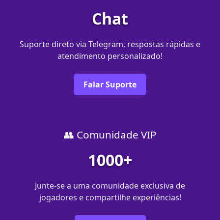
Chat
Suporte direto via Telegram, respostas rápidas e
atendimento personalizado!
Falar Suporte
👥 Comunidade VIP
1000+
Junte-se a uma comunidade exclusiva de
jogadores e compartilhe experiências!