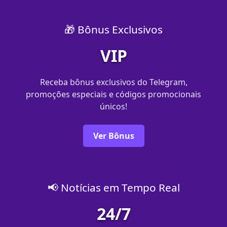
🎁 Bônus Exclusivos
VIP
Receba bônus exclusivos do Telegram,
promoções especiais e códigos promocionais
únicos!
Ver Bônus
📢 Notícias em Tempo Real
24/7