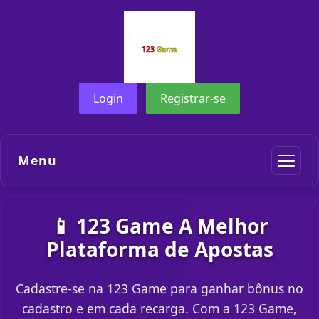
Login
Registrar-se
Menu
📱 123 Game A Melhor
Plataforma de Apostas
Cadastre-se na 123 Game para ganhar bônus no
cadastro e em cada recarga. Com a 123 Game,