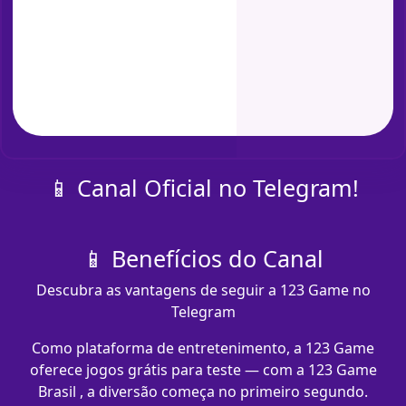
📱 Canal Oficial no Telegram!
📱 Benefícios do Canal
Descubra as vantagens de seguir a 123 Game no
Telegram
Como plataforma de entretenimento, a 123 Game
oferece jogos grátis para teste — com a 123 Game
Brasil , a diversão começa no primeiro segundo.