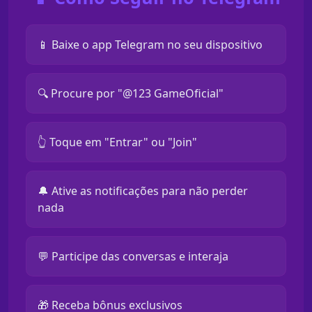
📱 Baixe o app Telegram no seu dispositivo
🔍 Procure por "@123 GameOficial"
👆 Toque em "Entrar" ou "Join"
🔔 Ative as notificações para não perder
nada
💬 Participe das conversas e interaja
🎁 Receba bônus exclusivos