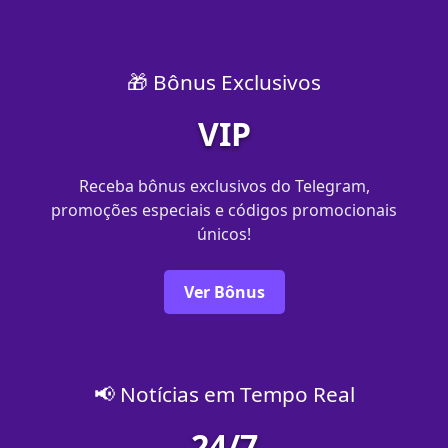
🎁 Bônus Exclusivos
VIP
Receba bônus exclusivos do Telegram,
promoções especiais e códigos promocionais
únicos!
Ver Bônus
📢 Notícias em Tempo Real
24/7