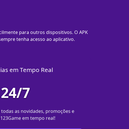
cilmente para outros dispositivos. O APK
sempre tenha acesso ao aplicativo.
cias em Tempo Real
24/7
e todas as novidades, promoções e
 123Game em tempo real!