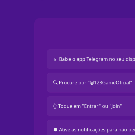
📱 Baixe o app Telegram no seu disp
🔍 Procure por "@123GameOficial"
👆 Toque em "Entrar" ou "Join"
🔔 Ative as notificações para não p