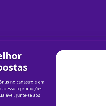
elhor
postas
ônus no cadastro e em
m acesso a promoções
ualável. Junte-se aos