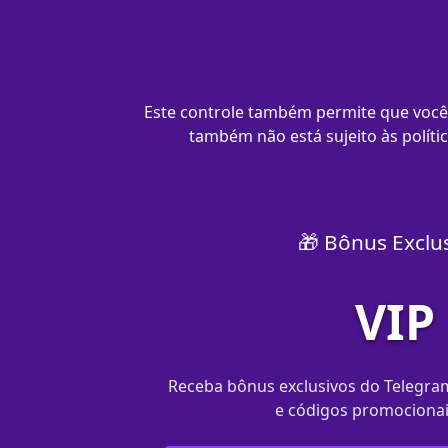
Este controle também permite que você f
também não está sujeito às políti
🎁 Bônus Exclu
VIP
Receba bônus exclusivos do Telegra
e códigos promocionai