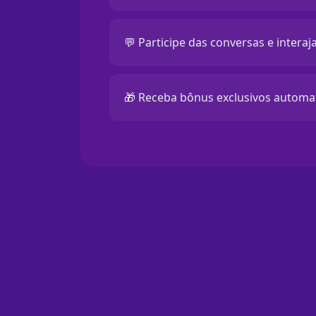
💬 Participe das conversas e interaj
🎁 Receba bônus exclusivos autom