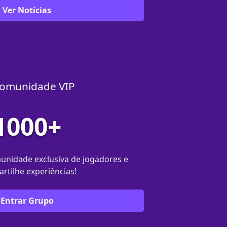
Ver Notícias
Comunidade VIP
1000+
unidade exclusiva de jogadores e
rtilhe experiências!
Entrar Grupo