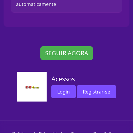
automaticamente
SEGUIR AGORA
Acessos
Login
Registrar-se