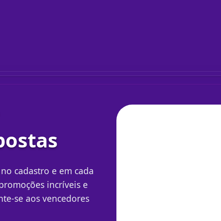
postas
 no cadastro e em cada
promoções incríveis e
unte-se aos vencedores