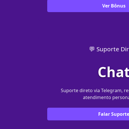
Ver Bônus
💬 Suporte Di
Cha
Suporte direto via Telegram, r
atendimento persona
Falar Suport