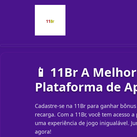
📱 11Br A Melhor
Plataforma de A
Cadastre-se na 11Br para ganhar bônus
recarga. Com a 11Br, você tem acesso a 
uma experiência de jogo inigualável. J
agora!