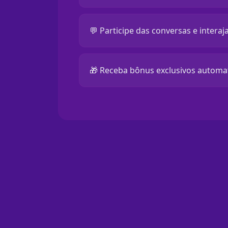
💬 Participe das conversas e interaj
🎁 Receba bônus exclusivos autom