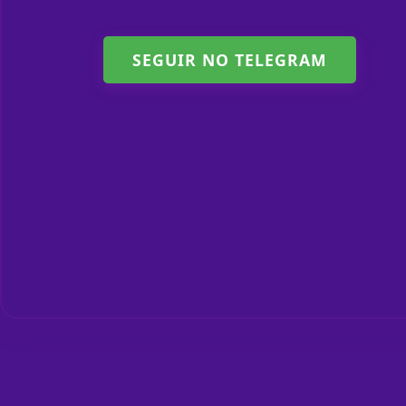
SEGUIR NO TELEGRAM