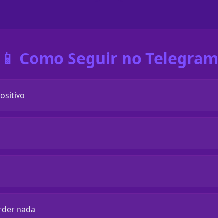
📱 Como Seguir no Telegram
ositivo
erder nada