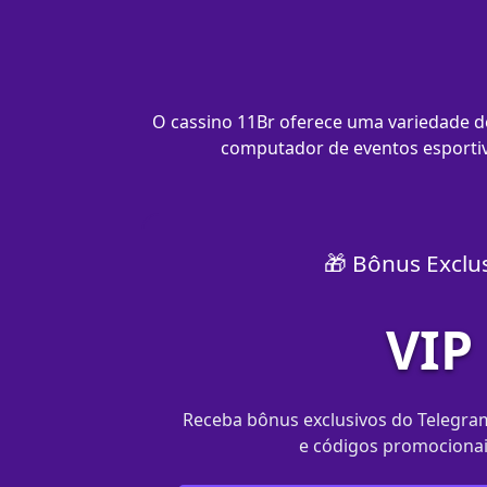
O cassino 11Br oferece uma variedade de
computador de eventos esportiv
🎁 Bônus Exclu
VIP
Receba bônus exclusivos do Telegra
e códigos promocionai