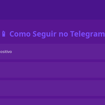
📱 Como Seguir no Telegram
ositivo