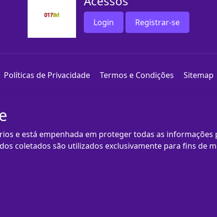
Acessos
Login
Registrar-se
Políticas de Privacidade
Termos e Condições
Sitemap
de
uários e está empenhada em proteger todas as informações 
os coletados são utilizados exclusivamente para fins de m