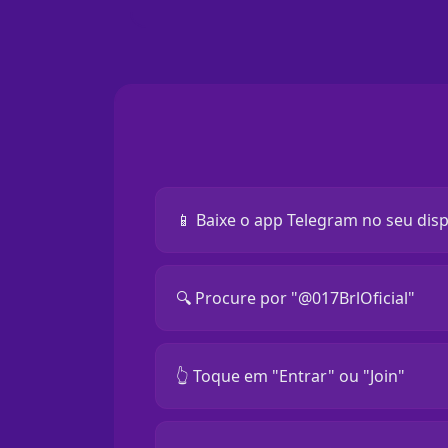
📱 Baixe o app Telegram no seu disp
🔍 Procure por "@017BrlOficial"
👆 Toque em "Entrar" ou "Join"