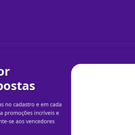
or
postas
us no cadastro e em cada
a promoções incríveis e
unte-se aos vencedores