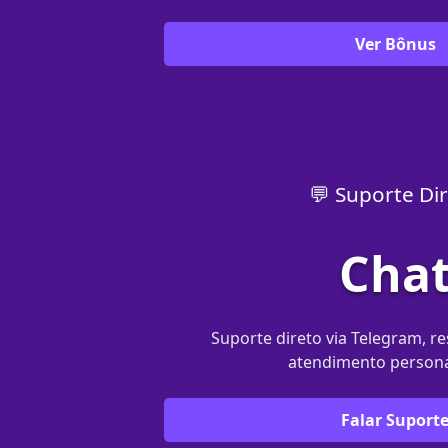
Ver Bônus
💬 Suporte Di
Cha
Suporte direto via Telegram, r
atendimento persona
Falar Suport