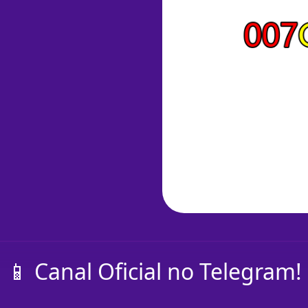
📱 Canal Oficial no Telegram!