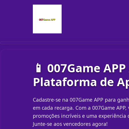
📱 007Game APP
Plataforma de A
Cadastre-se na 007Game APP para ganh
em cada recarga. Com a 007Game APP, 
promoções incríveis e uma experiência d
Junte-se aos vencedores agora!