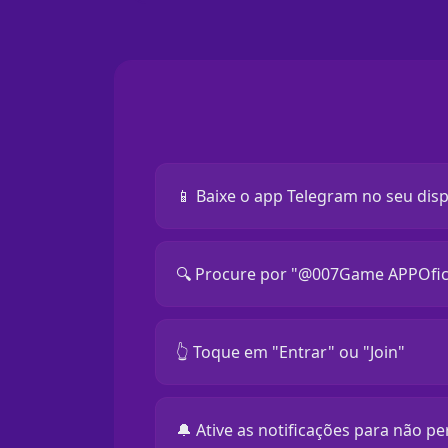
📱 Baixe o app Telegram no seu disp
🔍 Procure por "@007Game APPOfic
👆 Toque em "Entrar" ou "Join"
🔔 Ative as notificações para não p