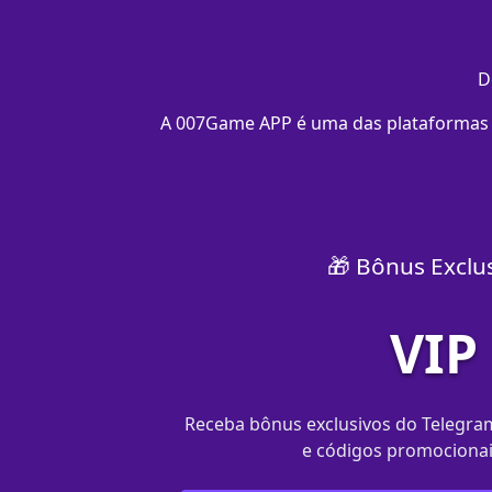
D
A 007Game APP é uma das plataformas 
🎁 Bônus Exclu
VIP
Receba bônus exclusivos do Telegra
e códigos promocionai