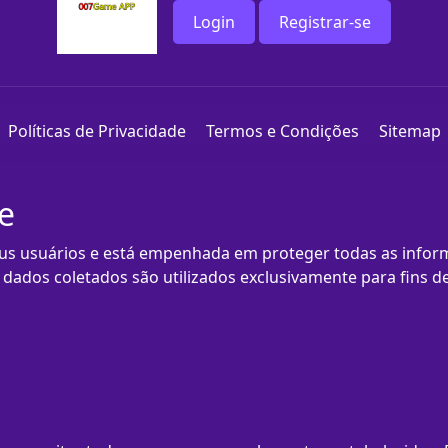
Login
Registrar-se
Políticas de Privacidade
Termos e Condições
Sitemap
de
eus usuários e está empenhada em proteger todas as infor
dados coletados são utilizados exclusivamente para fins d