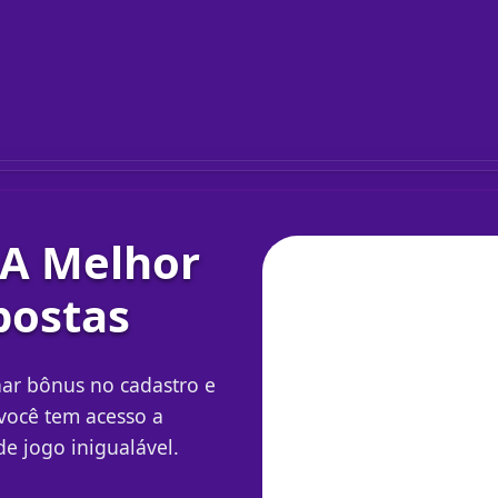
 A Melhor
postas
ar bônus no cadastro e
você tem acesso a
e jogo inigualável.